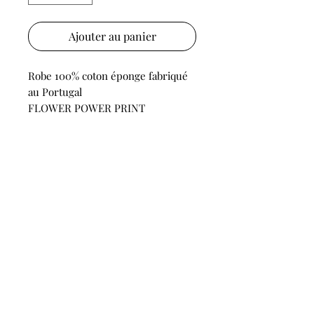
Ajouter au panier
Robe 100% coton éponge fabriqué
au Portugal
FLOWER POWER PRINT
LES COLLECTIONS
Boutique
OU NOUS TROUVER ?
Plus de 50 points de vente