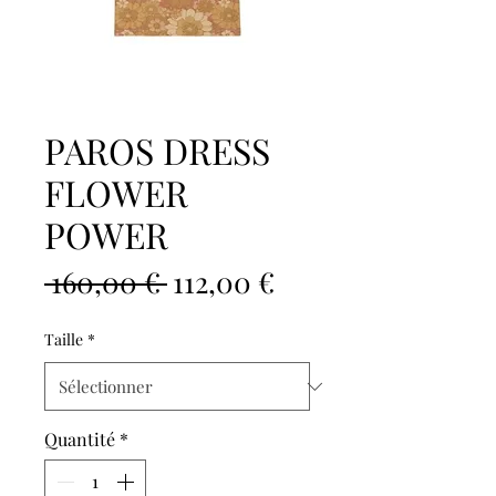
PAROS DRESS
FLOWER
POWER
Prix
Prix
 160,00 € 
112,00 €
original
promotionnel
Taille
*
Quantité
*