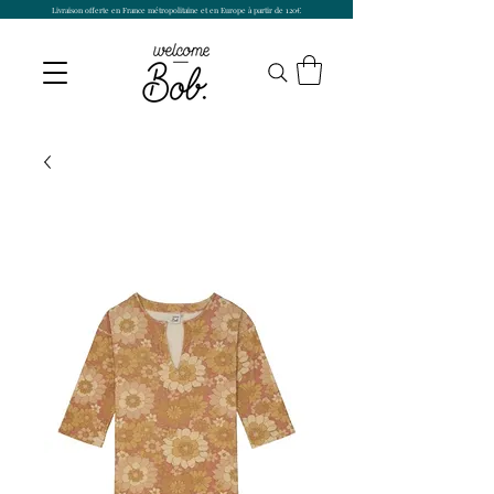
Livraison offerte en France métropolitaine et en Europe à partir de 120€