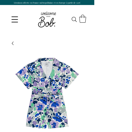
Livraison offerte en France métropolitaine et en Europe à partir de 120€