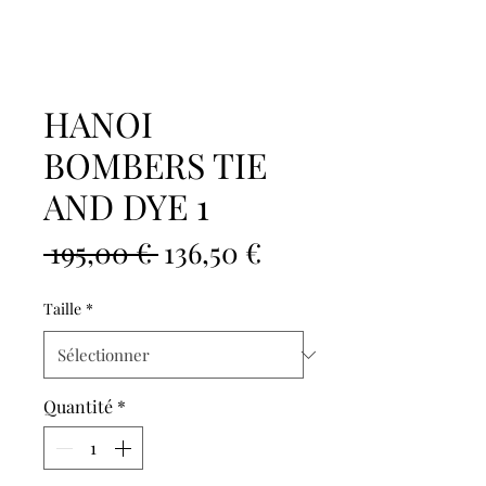
HANOI
BOMBERS TIE
AND DYE 1
Prix
Prix
 195,00 € 
136,50 €
original
promotionnel
Taille
*
Quantité
*