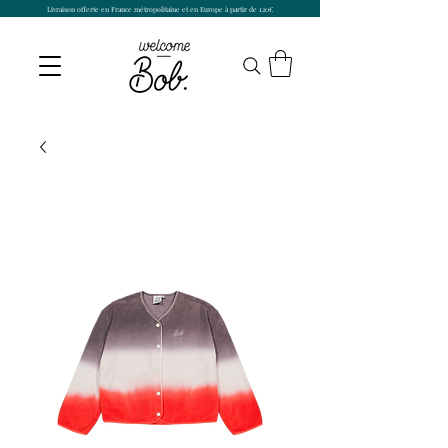
Livraison offerte en France métropolitaine et en Europe à partir de 120€