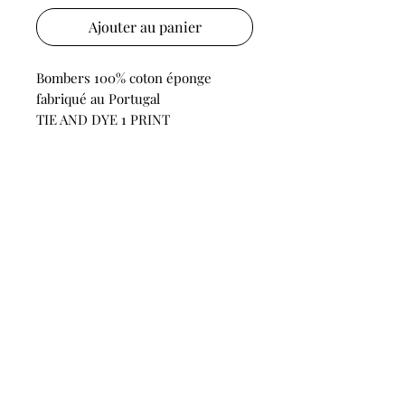
Ajouter au panier
Bombers 100% coton éponge
fabriqué au Portugal
TIE AND DYE 1 PRINT
LES COLLECTIONS
Boutique
OU NOUS TROUVER ?
Plus de 50 points de vente
Trouver une boutique