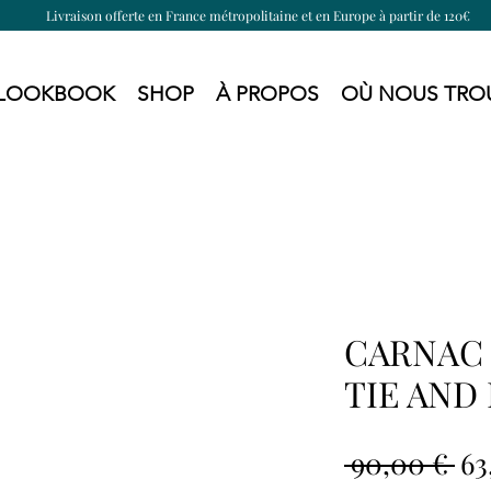
Livraison offerte en France métropolitaine et en Europe à partir de 120€
LOOKBOOK
SHOP
À PROPOS
OÙ NOUS TRO
CARNAC 
TIE AND 
Pr
 90,00 € 
63