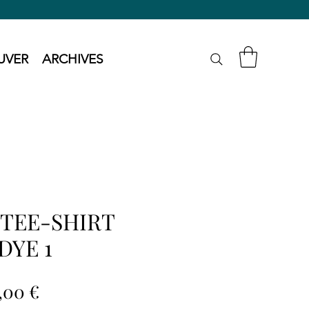
UVER
ARCHIVES
TEE-SHIRT
DYE 1
ix
Prix
,00 €