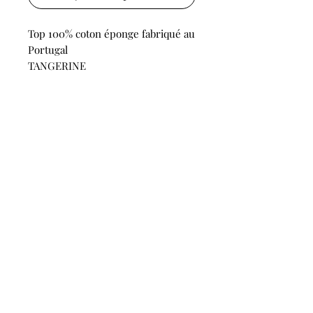
Top 100% coton éponge fabriqué au
Portugal
TANGERINE
LES COLLECTIONS
Boutique
OU NOUS TROUVER ?
Plus de 50 points de vente
Trouver une boutique
WELCOME BOB
À propos