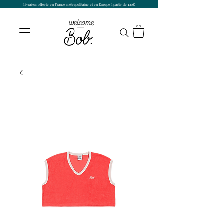
Livraison offerte en France métropolitaine et en Europe à partir de 120€